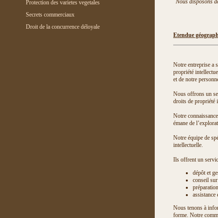
Nous disposons de 
Protection des varietes vegetales
Secrets commerciaux
Droit de la concurrence déloyale
Etendue géograp
Notre entreprise a s
propriété intellectu
et de notre personne
Nous offrons un ser
droits de propriété i
Notre connaissance 
émane de l’explorat
Notre équipe de spé
intellectuelle.
Ils offrent un servic
dépôt et ge
conseil sur
préparation
assistance
Nous tenons à infor
forme. Notre commun