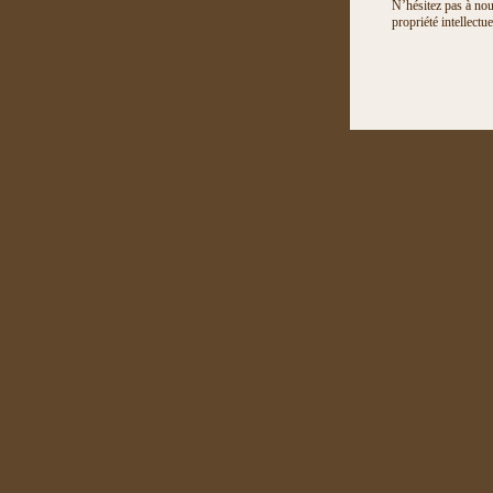
N’hésitez pas à nou
propriété intellectu