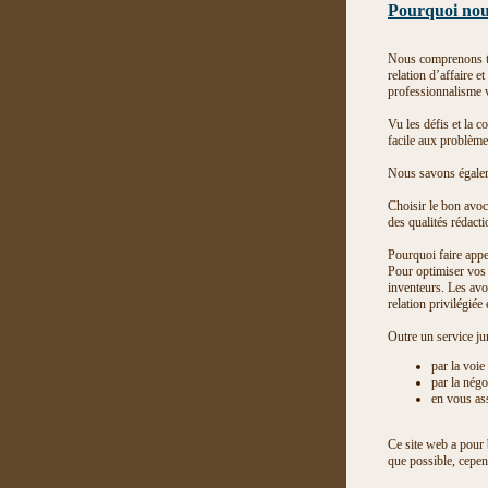
Pourquoi nous
Nous comprenons tou
relation d’affaire 
professionnalisme v
Vu les défis et la 
facile aux problème
Nous savons égaleme
Choisir le bon avoc
des qualités rédacti
Pourquoi faire appel
Pour optimiser vos 
inventeurs. Les avoc
relation privilégiée 
Outre un service ju
par la voi
par la négo
en vous ass
Ce site web a pour b
que possible, cepen